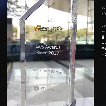
20
압
B
부터
을
니
클
분
는