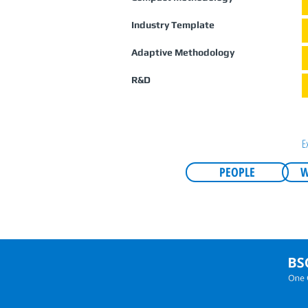
Industry Template
Adaptive Methodology
R&D
E
PEOPLE
W