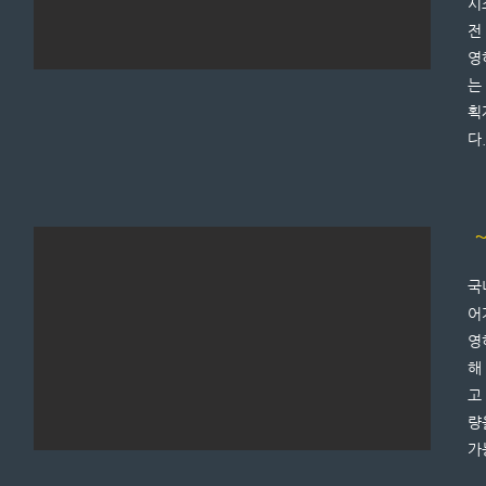
시
전
영
는
획
다.
~
국
어
영
해
고
량
가